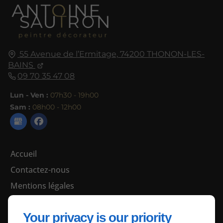
55 Avenue de l’Ermitage,
74200
THONON-LES-
BAINS
09 70 35 47 08
Lun - Ven :
07h30 - 19h00
Sam :
08h00 - 12h00
Accueil
Contactez-nous
Mentions légales
Plan du site
Your privacy is our priority