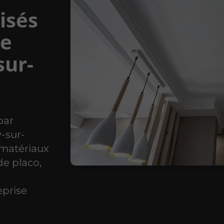
isés
de
sur-
par
y-sur-
 matériaux
de placo,
reprise