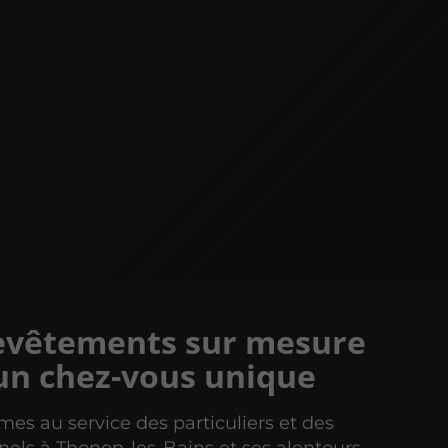
evêtements sur mesure
un chez-vous unique
s au service des particuliers et des
nels à Thonon-les-Bains et ses alentours.