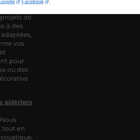
Google
Facebook
.
 projets de
e à des
 adaptées,
orme vos
et
ent pour
es ou des
écorative
e plâtriers
. Nous
t tout en
acoustique.