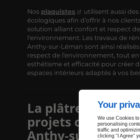
Nos
plaquistes
utilisent aussi de
écologiques afin d’offrir à nos client
solution alliant confort et respect d
l'environnement. Les travaux de rén
Anthy-sur-Léman sont ainsi réalisés
respect de l’environnement, tout en 
esthétisme et efficacité pour créer 
espaces intérieurs adaptés à vos be
Your priva
La plâtrerie dans 
projets de décora
We use Cookies to
personalising conte
Anthy-sur-Léman
traffic and optimizi
clicking "I Agree" 