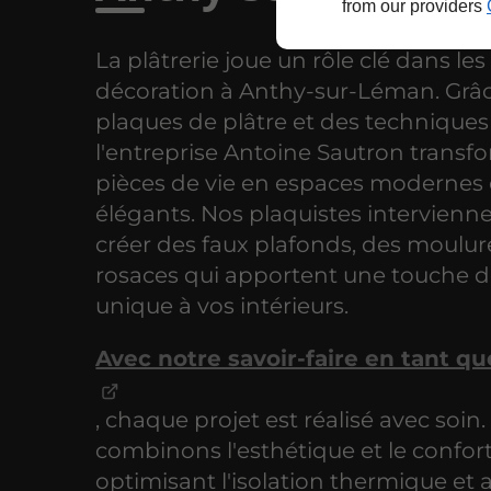
from our providers
La plâtrerie joue un rôle clé dans les
décoration à Anthy-sur-Léman. Grâc
plaques de plâtre et des techniques
l'entreprise Antoine Sautron transf
pièces de vie en espaces modernes 
élégants. Nos plaquistes intervienn
créer des faux plafonds, des moulur
rosaces qui apportent une touche d
unique à vos intérieurs.
Avec notre savoir-faire en tant qu
, chaque projet est réalisé avec soin
combinons l'esthétique et le confor
optimisant l'isolation thermique et 