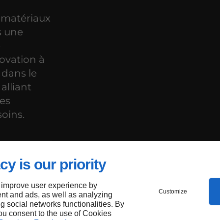
s matériaux
s une
e
ovation à
 dans le
alliant
des
soins.
cy is our priority
les
tion à
 improve user experience by
Customize
nt and ads, as well as analyzing
ng social networks functionalities. By
you consent to the use of Cookies