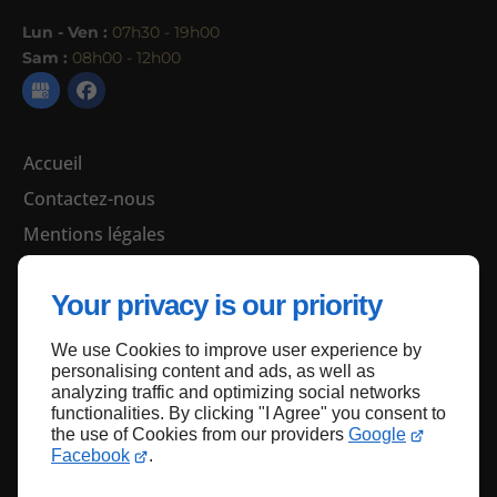
Lun - Ven :
07h30 - 19h00
Sam :
08h00 - 12h00
Accueil
Contactez-nous
Mentions légales
Plan du site
Your privacy is our priority
We use Cookies to improve user experience by
Haut de page
personalising content and ads, as well as
analyzing traffic and optimizing social networks
functionalities. By clicking "I Agree" you consent to
the use of Cookies from our providers
Google
Facebook
.